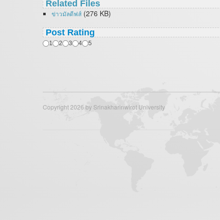
Related Files
(276 KB)
ข่าวมัลดีฟส์
Post Rating
1
2
3
4
5
Copyright 2026 by Srinakharinwirot University