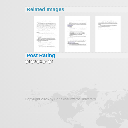
Related Images
Post Rating
1
2
3
4
5
Copyright 2026 by Srinakharinwirot University