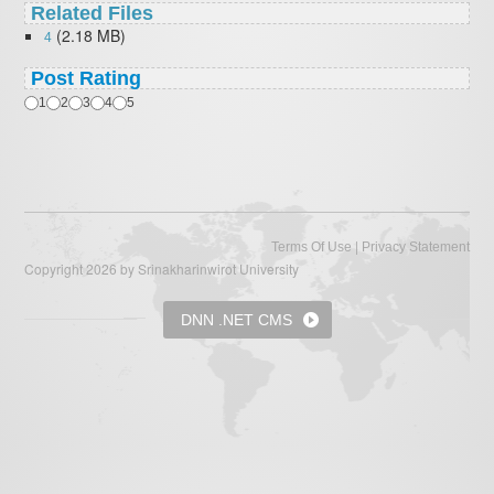
Related Files
(2.18 MB)
4
Post Rating
1
2
3
4
5
|
Terms Of Use
Privacy Statement
Copyright 2026 by Srinakharinwirot University
DNN .NET CMS