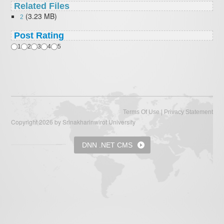
Related Files
(3.23 MB)
2
Post Rating
1
2
3
4
5
|
Terms Of Use
Privacy Statement
Copyright 2026 by Srinakharinwirot University
DNN .NET CMS